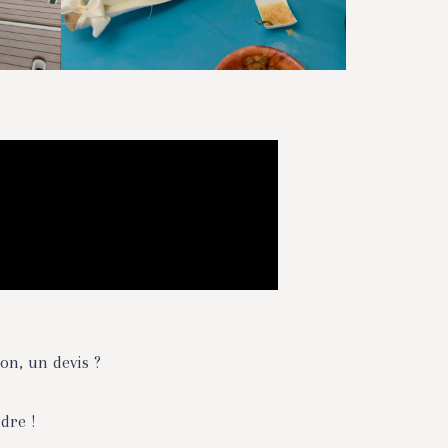
on, un devis ?
dre !