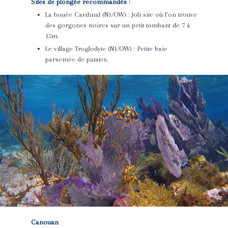
Sites de plongée recommandés :
La bouée Cardinal (N1/OW) : Joli site où l’on trouve
des gorgones noires sur un petit tombant de 7 à
15m.
Le village Troglodyt
e (N1/OW) : Petite baie
parsemée de patates.
Canouan