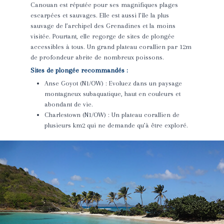
Canouan est réputée pour ses magnifiques plages
escarpées et sauvages. Elle est aussi l’île la plus
sauvage de l’archipel des Grenadines et la moins
visitée. Pourtant, elle regorge de sites de plongée
accessibles à tous. Un grand plateau corallien par 12m
de profondeur abrite de nombreux poissons.
Sites de plongée recommandés :
Anse Goyot (N1/OW) : Evoluez dans un paysage
montagneux subaquatique, haut en couleurs et
abondant de vie.
Charlestown (N1/OW) : Un plateau corallien de
plusieurs km2 qui ne demande qu’à être exploré.